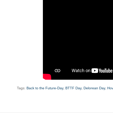
Tags:
Back to the Future-Day
,
BTTF Day
,
Delorean Day
,
Hov