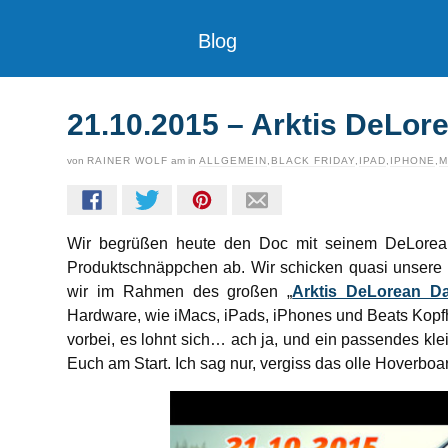
Blog
21.10.2015 – Arktis DeLor
von
RAINER WOLF
am
in
ALLGEMEIN
,
BLACK FRIDAY
,
IPAD
,
IPHONE
,
M
Wir begrüßen heute den Doc mit seinem DeLorea
Produktschnäppchen ab. Wir schicken quasi unsere 
wir im Rahmen des großen „
Arktis DeLorean D
Hardware, wie iMacs, iPads, iPhones und Beats Kopfh
vorbei, es lohnt sich… ach ja, und ein passendes kle
Euch am Start. Ich sag nur, vergiss das olle Hoverbo