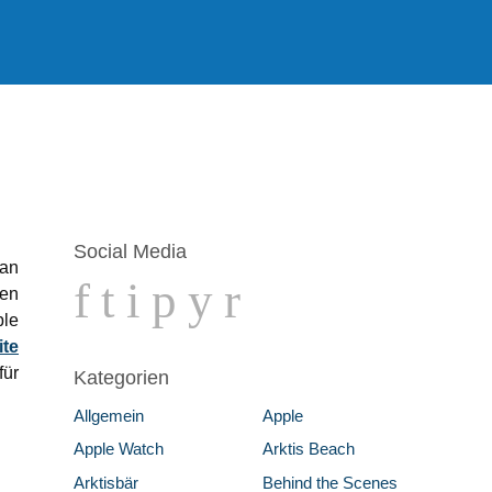
Social Media
 an
f
t
i
p
y
r
ten
ple
ite
für
Kategorien
Allgemein
Apple
Apple Watch
Arktis Beach
Arktisbär
Behind the Scenes