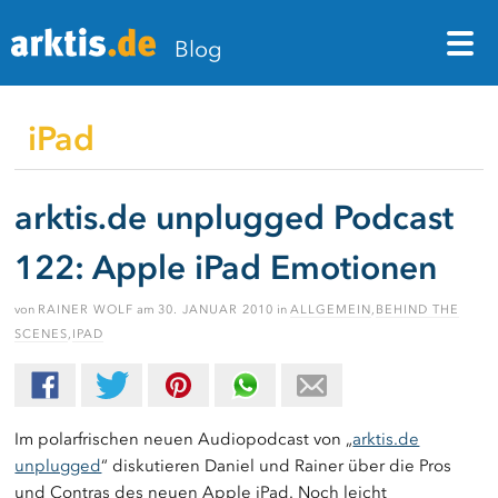
M
Blog
iPad
arktis.de unplugged Podcast
122: Apple iPad Emotionen
von
RAINER WOLF
am
30. JANUAR 2010
in
ALLGEMEIN
,
BEHIND THE
SCENES
,
IPAD
Im polarfrischen neuen Audiopodcast von „
arktis.de
unplugged
“ diskutieren Daniel und Rainer über die Pros
und Contras des neuen Apple iPad. Noch leicht