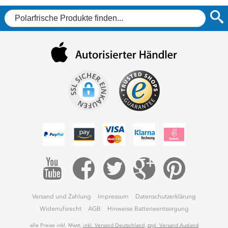
6
E
C
F
G
Versand und Zahlung
Impressum
Datenschutzerklärung
Widerrufsrecht
AGB
Hinweise Batterieentsorgung
alle Preise inkl. Mwst,
inkl. Versand Deutschland
,
zzgl. Versand Ausland