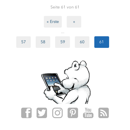
Seite 61 von 61
« Erste
«
...
57
58
59
60
61
f
t
i
p
y
r