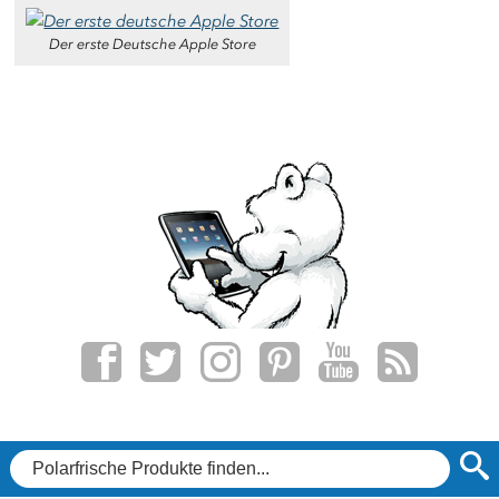
Der erste Deutsche Apple Store
f
t
i
p
y
r