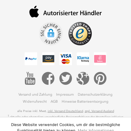
6
E
C
F
G
Versand und Zahlung
Impressum
Datenschutzerklärung
Widerrufsrecht
AGB
Hinweise Batterieentsorgung
alle Preise inkl. Mwst,
inkl. Versand Deutschland
,
zzgl. Versand Ausland
1
aktuelle oder ehemalige unverbindliche Preisempfehlung des Herstellers inklusive
Mehrwertsteuer.
Diese Website verwendet Cookies, um dir die bestmögliche
Funktionalität bieten zu können.
Mehr Informationen