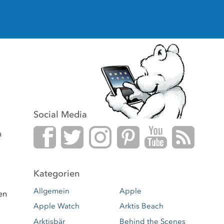
Social Media
f
t
i
p
y
r
n
Kategorien
Allgemein
Apple
en
Apple Watch
Arktis Beach
Arktisbär
Behind the Scenes