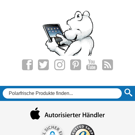
f
t
i
p
y
r