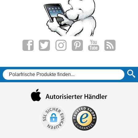
f
t
i
p
y
r