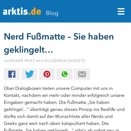
M
Blog
Nerd Fußmatte – Sie haben
geklingelt…
von
RAINER WOLF
am
in
ALLGEMEIN
,
GADGETS
Über Dialogboxen treten unsere Computer mit uns in
Kontakt, nachdem wir mehr oder minder erfolgreich unsere
Eingaben gemacht haben. Die Fußmatte „Sie haben
geklingel…“ überträgt genau dieses Prinzip ins Reallife und
dürfte sich damit auf der Wunschliste aller Nerds und
Geeks ganz weit nach oben katapultiert haben. Die
Fußmatte „Sie haben geklingelt…“ gibt´s ab sofort neu in