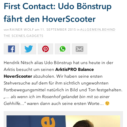
First Contact: Udo Bönstrup
fährt den HoverScooter
von
RAINER WOLF
am
11. SEPTEMBER 2015
in
ALLGEMEIN
,
BEHIND
THE SCENES
,
GADGETS
Hendrik Nitsch alias Udo Bönstrup hat uns heute in der
Arktis besucht um seinen
ArktisPRO Balance
HoverScooter
abzuholen. Wir haben seine ersten
Stehversuche auf dem für ihm sichtlich ungewohnten
Fortbewegungsmittel natürlich in Bild und Ton festgehalten.
„… als wenn ich im Rosenhof gelandet bin mit so einer
Gehhilfe…“
waren dann auch seine ersten Worte…