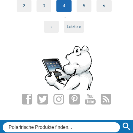
2
3
4
5
6
...
»
Letzte »
f
t
i
p
y
r