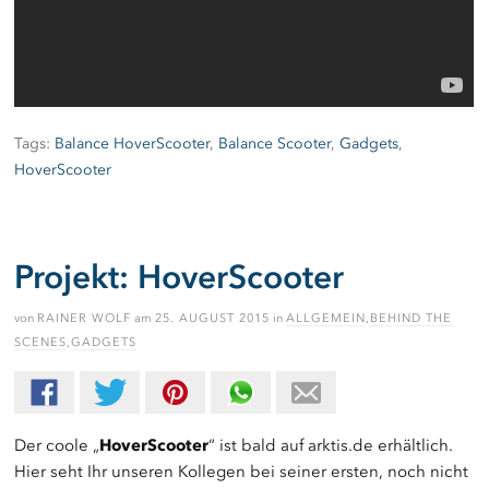
Tags:
Balance HoverScooter
,
Balance Scooter
,
Gadgets
,
HoverScooter
Projekt: HoverScooter
von
RAINER WOLF
am
25. AUGUST 2015
in
ALLGEMEIN
,
BEHIND THE
SCENES
,
GADGETS
Der coole „
HoverScooter
“ ist bald auf arktis.de erhältlich.
Hier seht Ihr unseren Kollegen bei seiner ersten, noch nicht