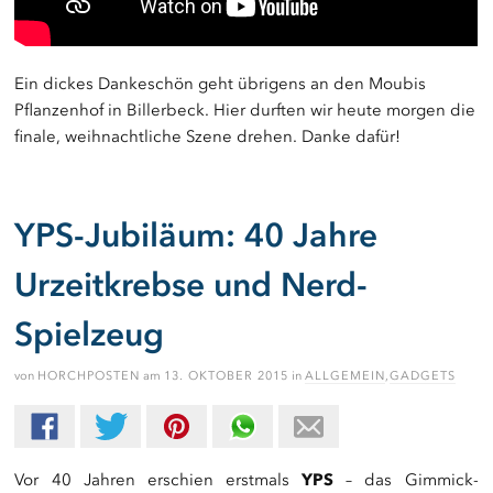
Ein dickes Dankeschön geht übrigens an den Moubis
Pflanzenhof in Billerbeck. Hier durften wir heute morgen die
finale, weihnachtliche Szene drehen. Danke dafür!
YPS-Jubiläum: 40 Jahre
Urzeitkrebse und Nerd-
Spielzeug
von
HORCHPOSTEN
am
13. OKTOBER 2015
in
ALLGEMEIN
,
GADGETS
Vor 40 Jahren erschien erstmals
YPS
– das Gimmick-