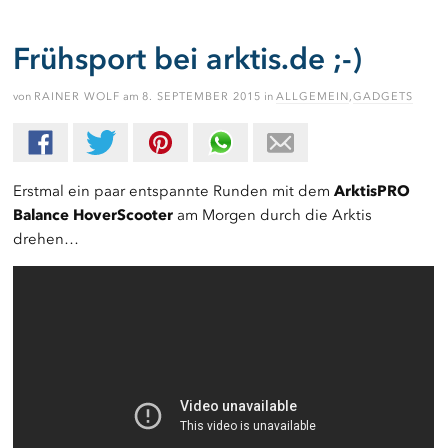
Frühsport bei arktis.de ;-)
von
RAINER WOLF
am
8. SEPTEMBER 2015
in
ALLGEMEIN
,
GADGETS
Erstmal ein paar entspannte Runden mit dem
ArktisPRO
Balance HoverScooter
am Morgen durch die Arktis
drehen…