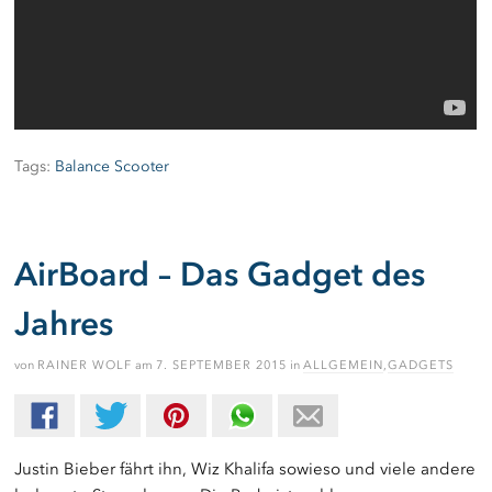
Tags:
Balance Scooter
AirBoard – Das Gadget des
Jahres
von
RAINER WOLF
am
7. SEPTEMBER 2015
in
ALLGEMEIN
,
GADGETS
Justin Bieber fährt ihn, Wiz Khalifa sowieso und viele andere