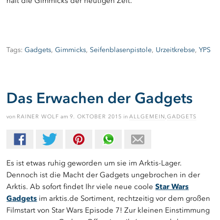
halt die Gimmicks der heutigen Zeit.
Tags:
Gadgets
,
Gimmicks
,
Seifenblasenpistole
,
Urzeitkrebse
,
YPS
Das Erwachen der Gadgets
von
RAINER WOLF
am
9. OKTOBER 2015
in
ALLGEMEIN
,
GADGETS
Es ist etwas ruhig geworden um sie im Arktis-Lager.
Dennoch ist die Macht der Gadgets ungebrochen in der
Arktis. Ab sofort findet Ihr viele neue coole
Star Wars
Gadgets
im arktis.de Sortiment, rechtzeitig vor dem großen
Filmstart von Star Wars Episode 7! Zur kleinen Einstimmung