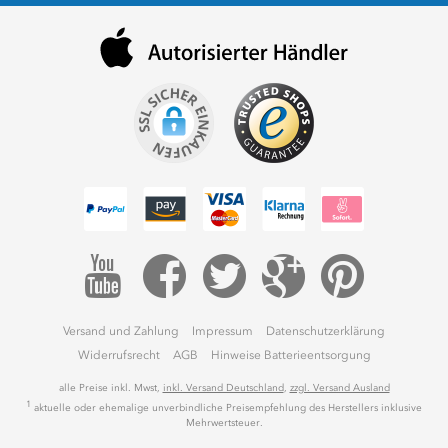
6
E
C
F
G
Versand und Zahlung
Impressum
Datenschutzerklärung
Widerrufsrecht
AGB
Hinweise Batterieentsorgung
alle Preise inkl. Mwst,
inkl. Versand Deutschland
,
zzgl. Versand Ausland
1
aktuelle oder ehemalige unverbindliche Preisempfehlung des Herstellers inklusive
Mehrwertsteuer.