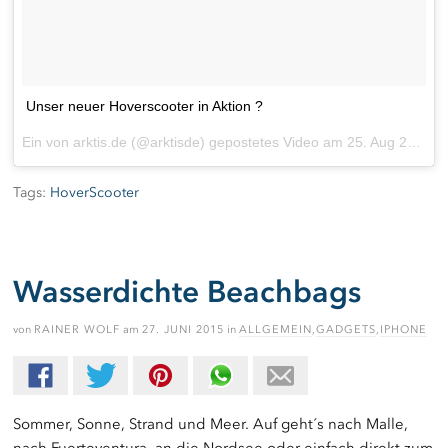
Unser neuer Hoverscooter in Aktion ?
Ein von arktis.de (@arktisde) gepostetes Video am
25. Aug 2015 um 4:29 Uhr
Tags:
HoverScooter
Wasserdichte Beachbags
von
RAINER WOLF
am
27. JUNI 2015
in
ALLGEMEIN
,
GADGETS
,
IPHONE
Sommer, Sonne, Strand und Meer. Auf geht´s nach Malle,
nach Fuerteventura, an die Nordsee oder einfach direkt zum